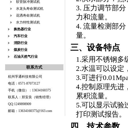
软管脉冲测试机
3. 压力调节部
水龙头寿命测试机
力和流量。
花洒寿命测试机
水力特性测试机
4. 流量检测
换热器行业
量。
汽车行业
消防行业
三、设备特点
煤炭行业
石油天然气行业
1.采用不锈钢
2.水温可以设定
联系方式
3.可进行0.01
杭州孚通科技有限公司
电话：0571-87073127
4.控制原理先
手机（微信）：13634160375
累积流量。
联系人：郑安良（销售经理）
5.可以显示试
QQ:1249898909
邮箱：13634160375@163.com
打印测试报告。
四、技术参数