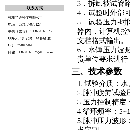
3．拆卸被试管
联系方式
4．试验时外部
杭州孚通科技有限公司
5．试验压力-
电话：0571-87073127
器内，计算机控制
手机（微信）：13634160375
联系人：郑安良（销售经理）
文档格式输出。
QQ:1249898909
6．水锤压力波形
邮箱：13634160375@163.com
贵单位要求进行
三、技术参数
1. 试验介质：水
2.脉冲疲劳试验
3.压力控制精度
4.循环频率：5~
5.脉冲压力波形
求定制。