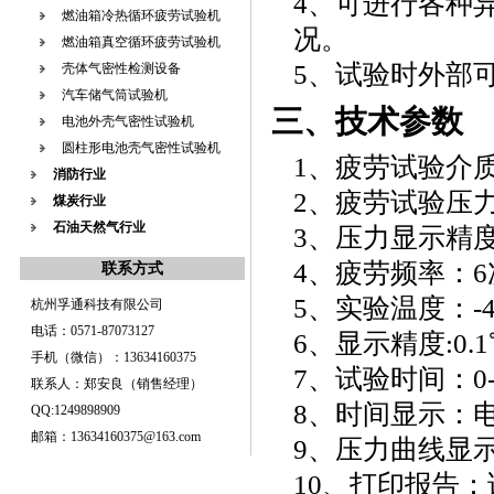
4、可进行各种
燃油箱冷热循环疲劳试验机
况。
燃油箱真空循环疲劳试验机
5、试验时外部
壳体气密性检测设备
汽车储气筒试验机
三、技术参数
电池外壳气密性试验机
圆柱形电池壳气密性试验机
1、疲劳试验介
消防行业
2、疲劳试验压力范围
煤炭行业
石油天然气行业
3、压力显示精度
4、疲劳频率：6次
联系方式
5、实验温度：-4
杭州孚通科技有限公司
电话：0571-87073127
6、显示精度:0.
手机（微信）：13634160375
7、试验时间：0-
联系人：郑安良（销售经理）
8、时间显示：
QQ:1249898909
邮箱：13634160375@163.com
9、压力曲线显
10、打印报告